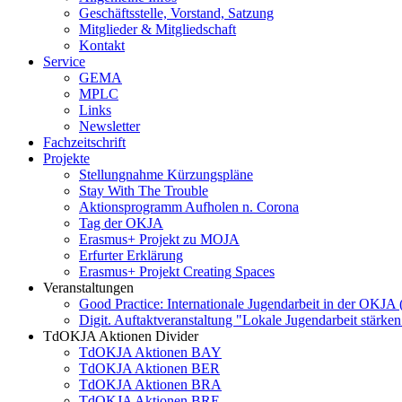
Geschäftsstelle, Vorstand, Satzung
Mitglieder & Mitgliedschaft
Kontakt
Service
GEMA
MPLC
Links
Newsletter
Fachzeitschrift
Projekte
Stellungnahme Kürzungspläne
Stay With The Trouble
Aktionsprogramm Aufholen n. Corona
Tag der OKJA
Erasmus+ Projekt zu MOJA
Erfurter Erklärung
Erasmus+ Projekt Creating Spaces
Veranstaltungen
Good Practice: Internationale Jugendarbeit in der OKJA
Digit. Auftaktveranstaltung "Lokale Jugendarbeit stä
TdOKJA Aktionen Divider
TdOKJA Aktionen BAY
TdOKJA Aktionen BER
TdOKJA Aktionen BRA
TdOKJA Aktionen BRE