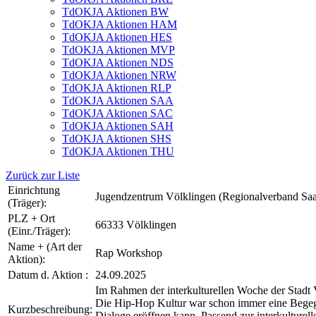
TdOKJA Aktionen BW
TdOKJA Aktionen HAM
TdOKJA Aktionen HES
TdOKJA Aktionen MVP
TdOKJA Aktionen NDS
TdOKJA Aktionen NRW
TdOKJA Aktionen RLP
TdOKJA Aktionen SAA
TdOKJA Aktionen SAC
TdOKJA Aktionen SAH
TdOKJA Aktionen SHS
TdOKJA Aktionen THU
Zurück zur Liste
Einrichtung
Jugendzentrum Völklingen (Regionalverband Sa
(Träger):
PLZ + Ort
66333 Völklingen
(Einr./Träger):
Name + (Art der
Rap Workshop
Aktion):
Datum d. Aktion :
24.09.2025
Im Rahmen der interkulturellen Woche der Stadt V
Die Hip-Hop Kultur war schon immer eine Begegn
Kurzbeschreibung:
Dialoge eröffnen kann. Passend zur interkulture