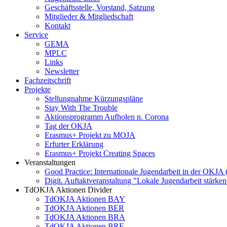
Geschäftsstelle, Vorstand, Satzung
Mitglieder & Mitgliedschaft
Kontakt
Service
GEMA
MPLC
Links
Newsletter
Fachzeitschrift
Projekte
Stellungnahme Kürzungspläne
Stay With The Trouble
Aktionsprogramm Aufholen n. Corona
Tag der OKJA
Erasmus+ Projekt zu MOJA
Erfurter Erklärung
Erasmus+ Projekt Creating Spaces
Veranstaltungen
Good Practice: Internationale Jugendarbeit in der OKJA
Digit. Auftaktveranstaltung "Lokale Jugendarbeit stä
TdOKJA Aktionen Divider
TdOKJA Aktionen BAY
TdOKJA Aktionen BER
TdOKJA Aktionen BRA
TdOKJA Aktionen BRE