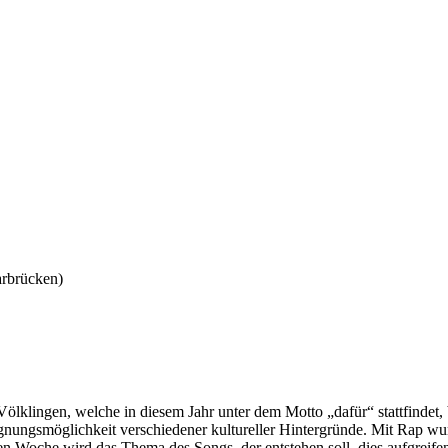
arbrücken)
ölklingen, welche in diesem Jahr unter dem Motto „dafür“ stattfindet
ungsmöglichkeit verschiedener kultureller Hintergründe. Mit Rap w
llen Woche wird das Thema des Songs, der entstehen soll, dies aufgre