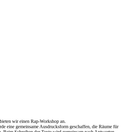
, bieten wir einen Rap-Workshop an.
urde eine gemeinsame Ausdrucksform geschaffen, die Räume für
ifen. Beim Schreiben der Texte wird gemeinsam nach Antworten